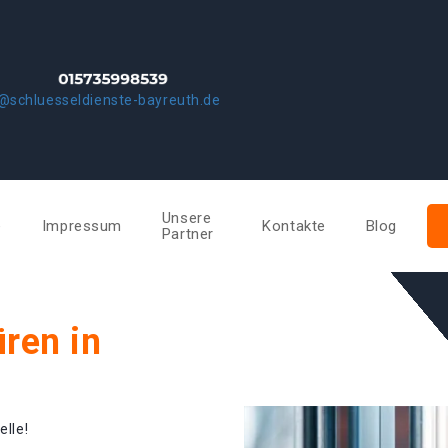
@schluesseldienste-bayreuth.de
Unsere
e
Impressum
Kontakte
Blog
Partner
ren in
elle!